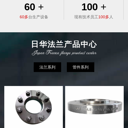
60
+
100
+
60多
台生产设备
现有技术员工
100多
人
日华法兰产品中心
法兰系列
管件系列