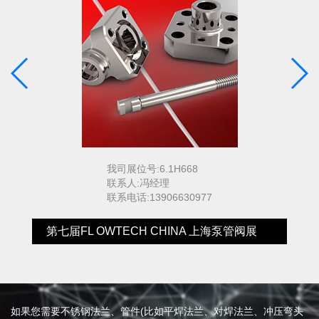
我司展位号:6.1H668
联系人:冯经理
联系电话:13906630977
展
第七届FL OWTECH CHINA 上海泵管阀展
如果您需要不锈钢法兰、管件(比如平焊法兰、对焊法兰、冲压弯头