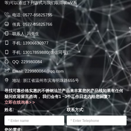
等)可以通过下列方式与我们取得联wV系
电话: 0577-85825755
传真: 0577-85825766
联系人: 冯先生
手机: 13906630977
手机: 13017859880(微信同号)
QQ: 229980084
Email: 229980084@qq.com
地址: 浙江省温州市滨海明珠路655号
寻找可靠价格实惠的不锈钢法兰产品来丰富您的产品线如果有任何
疑问欢迎留言咨询， 我们会有1 ~3个工作日之内给您回复?
立即在线询单> >
姓名:
联系方式:
您的需求: